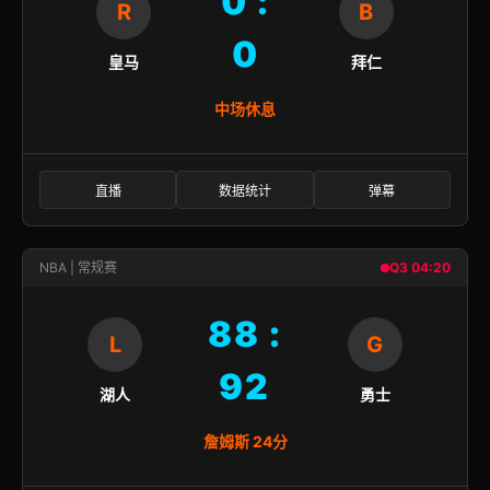
0 :
R
B
0
皇马
拜仁
中场休息
直播
数据统计
弹幕
NBA | 常规赛
Q3 04:20
88 :
L
G
92
湖人
勇士
詹姆斯 24分