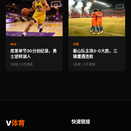
NBA
中超
库里单节30分创纪录，勇
泰山队主场3-0大胜，三
士逆转湖人
镇遭遇连败
1天前 | 5万阅读
1天前 | 3千阅读
快速链接
V
体育